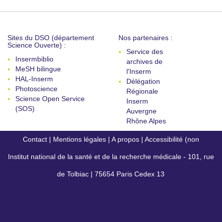
Sites du DSO (département
Nos partenaires :
Science Ouverte) :
Service des
Insermbiblio
archives de
MeSH bilingue
l'Inserm
HAL-Inserm
Délégation
Photoscience
Régionale
Science Open Service
Inserm
(SOS)
Auvergne
Rhône Alpes
Contact
|
Mentions légales
|
A propos
|
Accessibilité (non
Institut national de la santé et de la recherche médicale - 101, rue
conforme)
de Tolbiac | 75654 Paris Cedex 13