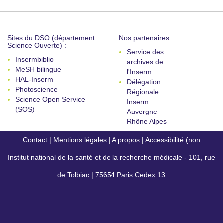
Sites du DSO (département
Nos partenaires :
Science Ouverte) :
Service des
Insermbiblio
archives de
MeSH bilingue
l'Inserm
HAL-Inserm
Délégation
Photoscience
Régionale
Science Open Service
Inserm
(SOS)
Auvergne
Rhône Alpes
Contact
|
Mentions légales
|
A propos
|
Accessibilité (non
Institut national de la santé et de la recherche médicale - 101, rue
conforme)
de Tolbiac | 75654 Paris Cedex 13