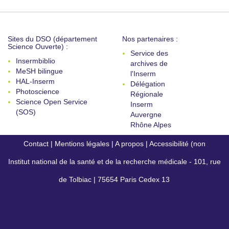
Sites du DSO (département
Nos partenaires :
Science Ouverte) :
Service des
Insermbiblio
archives de
MeSH bilingue
l'Inserm
HAL-Inserm
Délégation
Photoscience
Régionale
Science Open Service
Inserm
(SOS)
Auvergne
Rhône Alpes
Contact
|
Mentions légales
|
A propos
|
Accessibilité (non
Institut national de la santé et de la recherche médicale - 101, rue
conforme)
de Tolbiac | 75654 Paris Cedex 13