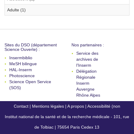
Adulte (1)
Sites du DSO (département
Nos partenaires :
Science Ouverte) :
Service des
Insermbiblio
archives de
MeSH bilingue
l'Inserm
HAL-Inserm
Délégation
Photoscience
Régionale
Science Open Service
Inserm
(SOS)
Auvergne
Rhône Alpes
Contact
|
Mentions légales
|
A propos
|
Accessibilité (non
Institut national de la santé et de la recherche médicale - 101, rue
conforme)
de Tolbiac | 75654 Paris Cedex 13