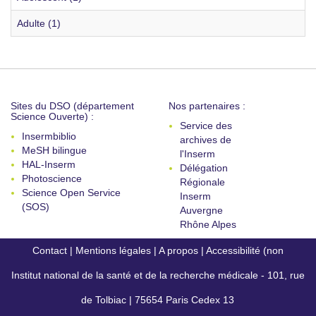
Adulte (1)
Sites du DSO (département
Nos partenaires :
Science Ouverte) :
Service des
Insermbiblio
archives de
MeSH bilingue
l'Inserm
HAL-Inserm
Délégation
Photoscience
Régionale
Science Open Service
Inserm
(SOS)
Auvergne
Rhône Alpes
Contact
|
Mentions légales
|
A propos
|
Accessibilité (non
Institut national de la santé et de la recherche médicale - 101, rue
conforme)
de Tolbiac | 75654 Paris Cedex 13