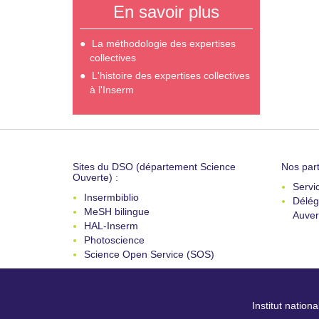
En savoir plus
La méthodologie des expertises
collectives
L'histoire des expertises collectives
à l'Inserm
Sites du DSO (département Science
Nos part
Ouverte) :
Servi
Insermbiblio
Délég
MeSH bilingue
Auver
HAL-Inserm
Photoscience
Science Open Service (SOS)
Institut nation