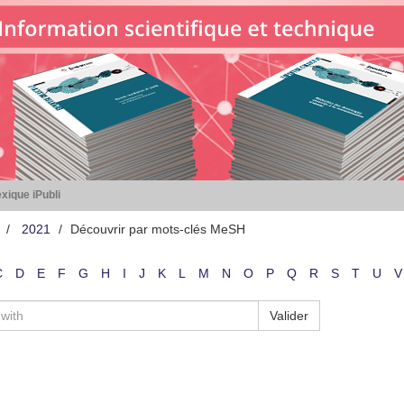
xique iPubli
2021
Découvrir par mots-clés MeSH
C
D
E
F
G
H
I
J
K
L
M
N
O
P
Q
R
S
T
U
V
Valider