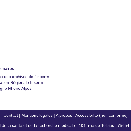
enaires :
ce des archives de l'Inserm
ation Régionale Inserm
gne Rhône Alpes
Contact
|
Mentions légales
|
A propos
|
Accessibilité (non conforme)
al de la santé et de la recherche médicale - 101, rue de Tolbiac | 7565