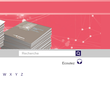
Ecoutez
W
X
Y
Z