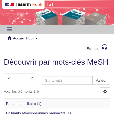
Toggle
navigation
Accueil iPubli
Ecoutez
Découvrir par mots-clés MeSH
Valider
Voici les éléments 1-5
Personnel militaire (1)
Polluants atmosphériques radioactifs (1)