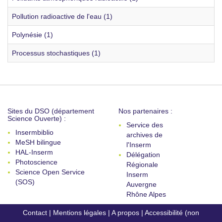
Pollution radioactive de l'eau (1)
Polynésie (1)
Processus stochastiques (1)
Sites du DSO (département
Nos partenaires :
Science Ouverte) :
Service des
Insermbiblio
archives de
MeSH bilingue
l'Inserm
HAL-Inserm
Délégation
Photoscience
Régionale
Science Open Service
Inserm
(SOS)
Auvergne
Rhône Alpes
Contact
|
Mentions légales
|
A propos
|
Accessibilité (non