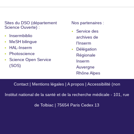
Sites du DSO (département
Nos partenaires :
Science Ouverte) :
Service des
Insermbiblio
archives de
MeSH bilingue
l'Inserm
HAL-Inserm
Délégation
Photoscience
Régionale
Science Open Service
Inserm
(SOS)
Auvergne
Rhône Alpes
Contact
|
Mentions légales
|
A propos
|
Accessibilité (non
Institut national de la santé et de la recherche médicale - 101, rue
conforme)
de Tolbiac | 75654 Paris Cedex 13