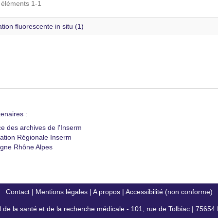
s éléments 1-1
tion fluorescente in situ (1)
enaires :
ce des archives de l'Inserm
ation Régionale Inserm
gne Rhône Alpes
Contact
|
Mentions légales
|
A propos
|
Accessibilité (non conforme)
al de la santé et de la recherche médicale - 101, rue de Tolbiac | 7565