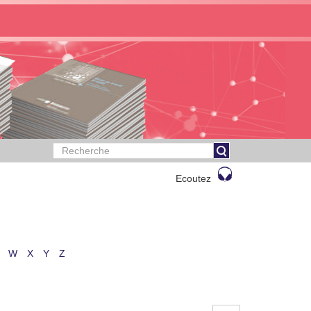
Ecoutez
W
X
Y
Z