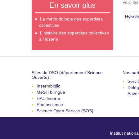
Voici le
En savoir plus
Hybrida
La méthodologie des expertises
collectives
L'histoire des expertises collectives
à l'Inserm
Sites du DSO (département Science
Nos part
Ouverte) :
Servi
Insermbiblio
Délég
MeSH bilingue
Auver
HAL-Inserm
Photoscience
Science Open Service (SOS)
Institut nation