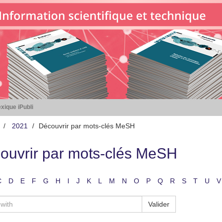
xique iPubli
2021
Découvrir par mots-clés MeSH
ouvrir par mots-clés MeSH
C
D
E
F
G
H
I
J
K
L
M
N
O
P
Q
R
S
T
U
V
Valider