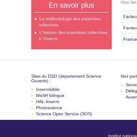
Voici le
En savoir plus
Facteur
La méthodologie des expertises
collectives
Facteu
L'histoire des expertises collectives
à l'Inserm
France
Sites du DSO (département Science
Nos part
Ouverte) :
Servi
Insermbiblio
Délég
MeSH bilingue
Auver
HAL-Inserm
Photoscience
Science Open Service (SOS)
Institut nation