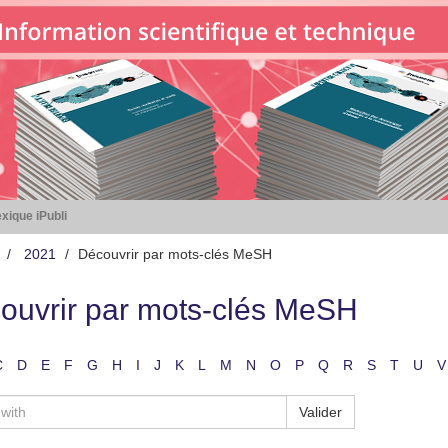
xique iPubli
2021
Découvrir par mots-clés MeSH
ouvrir par mots-clés MeSH
C
D
E
F
G
H
I
J
K
L
M
N
O
P
Q
R
S
T
U
V
Valider