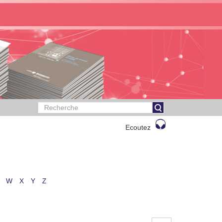
Ecoutez
W
X
Y
Z