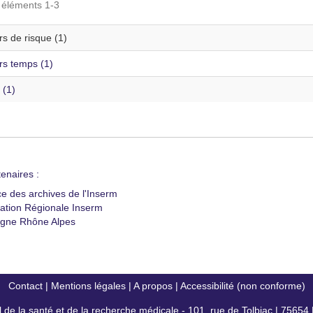
s éléments 1-3
s de risque (1)
rs temps (1)
 (1)
enaires :
ce des archives de l'Inserm
ation Régionale Inserm
gne Rhône Alpes
Contact
|
Mentions légales
|
A propos
|
Accessibilité (non conforme)
al de la santé et de la recherche médicale - 101, rue de Tolbiac | 7565