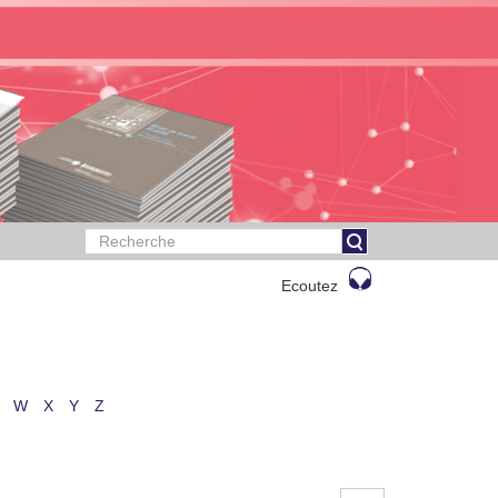
Ecoutez
W
X
Y
Z