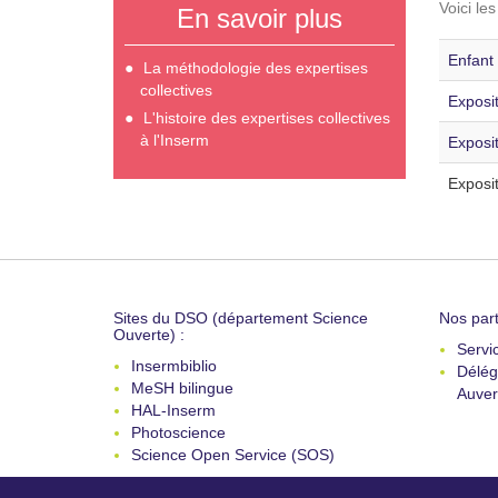
Voici le
En savoir plus
Enfant 
La méthodologie des expertises
collectives
Exposi
L'histoire des expertises collectives
à l'Inserm
Exposi
Exposit
Sites du DSO (département Science
Nos part
Ouverte) :
Servi
Insermbiblio
Délég
MeSH bilingue
Auver
HAL-Inserm
Photoscience
Science Open Service (SOS)