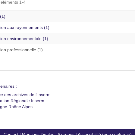
s éléments 1-4
(1)
tion aux rayonnements (1)
tion environnementale (1)
ion professionnelle (1)
enaires :
ce des archives de l'Inserm
ation Régionale Inserm
gne Rhône Alpes
Contact
|
Mentions légales
|
A propos
|
Accessibilité (non conforme)