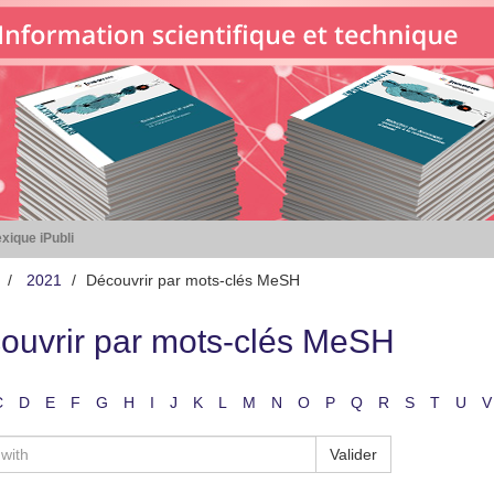
xique iPubli
2021
Découvrir par mots-clés MeSH
ouvrir par mots-clés MeSH
C
D
E
F
G
H
I
J
K
L
M
N
O
P
Q
R
S
T
U
V
Valider