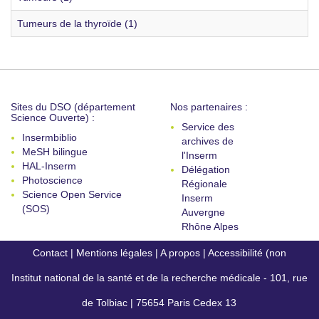
Tumeurs de la thyroïde (1)
Sites du DSO (département
Nos partenaires :
Science Ouverte) :
Service des
Insermbiblio
archives de
MeSH bilingue
l'Inserm
HAL-Inserm
Délégation
Photoscience
Régionale
Science Open Service
Inserm
(SOS)
Auvergne
Rhône Alpes
Contact
|
Mentions légales
|
A propos
|
Accessibilité (non
Institut national de la santé et de la recherche médicale - 101, rue
conforme)
de Tolbiac | 75654 Paris Cedex 13