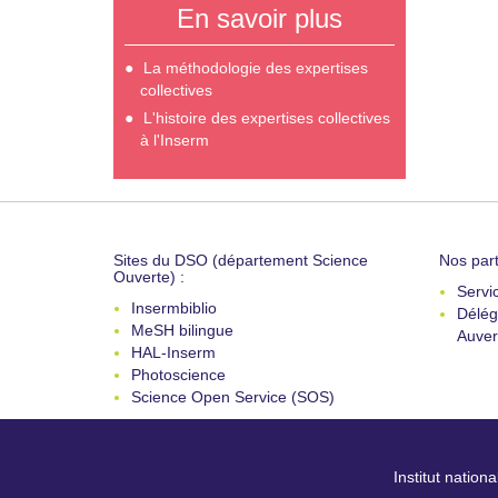
En savoir plus
La méthodologie des expertises
collectives
L'histoire des expertises collectives
à l'Inserm
Sites du DSO (département Science
Nos part
Ouverte) :
Servi
Insermbiblio
Délég
MeSH bilingue
Auver
HAL-Inserm
Photoscience
Science Open Service (SOS)
Institut nation