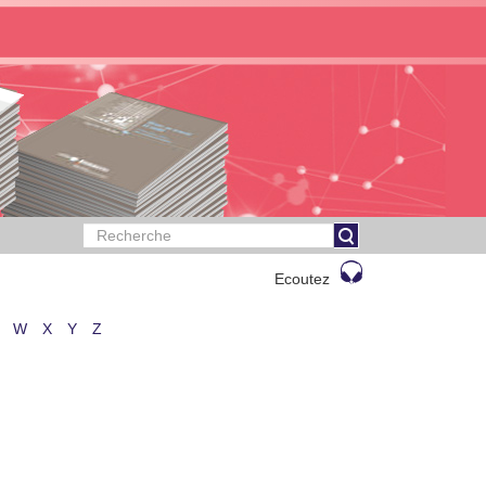
Ecoutez
W
X
Y
Z