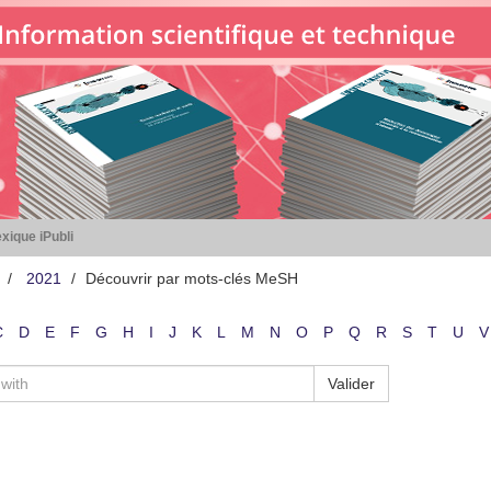
xique iPubli
2021
Découvrir par mots-clés MeSH
C
D
E
F
G
H
I
J
K
L
M
N
O
P
Q
R
S
T
U
V
Valider