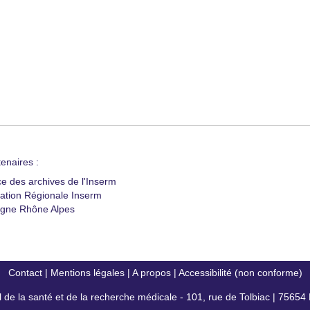
enaires :
ce des archives de l'Inserm
ation Régionale Inserm
gne Rhône Alpes
Contact
|
Mentions légales
|
A propos
|
Accessibilité (non conforme)
al de la santé et de la recherche médicale - 101, rue de Tolbiac | 7565