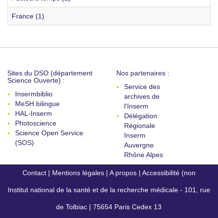
France (1)
Sites du DSO (département
Nos partenaires :
Science Ouverte) :
Service des
Insermbiblio
archives de
MeSH bilingue
l'Inserm
HAL-Inserm
Délégation
Photoscience
Régionale
Science Open Service
Inserm
(SOS)
Auvergne
Rhône Alpes
Contact
|
Mentions légales
|
A propos
|
Accessibilité (non
Institut national de la santé et de la recherche médicale - 101, rue
conforme)
de Tolbiac | 75654 Paris Cedex 13