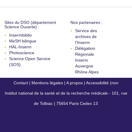
Sites du DSO (département
Nos partenaires :
Science Ouverte) :
Service des
Insermbiblio
archives de
MeSH bilingue
l'Inserm
HAL-Inserm
Délégation
Photoscience
Régionale
Science Open Service
Inserm
(SOS)
Auvergne
Rhône Alpes
Contact
|
Mentions légales
|
A propos
|
Accessibilité (non
Institut national de la santé et de la recherche médicale - 101, rue
conforme)
de Tolbiac | 75654 Paris Cedex 13