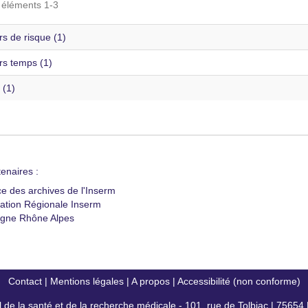
s éléments 1-3
s de risque (1)
rs temps (1)
 (1)
enaires :
ce des archives de l'Inserm
ation Régionale Inserm
gne Rhône Alpes
Contact
|
Mentions légales
|
A propos
|
Accessibilité (non conforme)
al de la santé et de la recherche médicale - 101, rue de Tolbiac | 7565