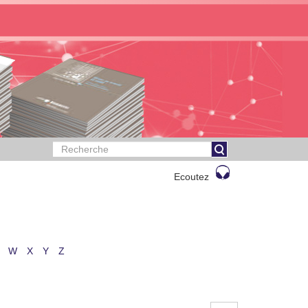
Ecoutez
W
X
Y
Z