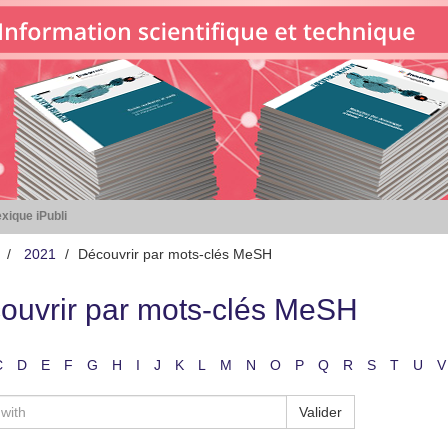
xique iPubli
2021
Découvrir par mots-clés MeSH
ouvrir par mots-clés MeSH
C
D
E
F
G
H
I
J
K
L
M
N
O
P
Q
R
S
T
U
V
Valider