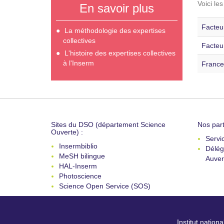
Voici le
En savoir plus
Facteur
La méthodologie des expertises
collectives
Facteu
L'histoire des expertises collectives
à l'Inserm
France
Sites du DSO (département Science
Nos part
Ouverte) :
Servi
Insermbiblio
Délég
MeSH bilingue
Auver
HAL-Inserm
Photoscience
Science Open Service (SOS)
Institut nation