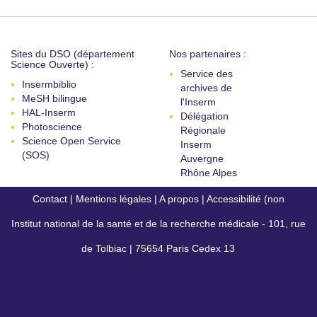
Sites du DSO (département
Nos partenaires :
Science Ouverte) :
Service des
Insermbiblio
archives de
MeSH bilingue
l'Inserm
HAL-Inserm
Délégation
Photoscience
Régionale
Science Open Service
Inserm
(SOS)
Auvergne
Rhône Alpes
Contact
|
Mentions légales
|
A propos
|
Accessibilité (non
Institut national de la santé et de la recherche médicale - 101, rue
conforme)
de Tolbiac | 75654 Paris Cedex 13