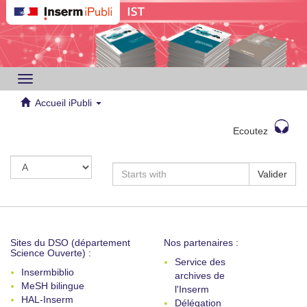
Toggle
navigation
Accueil iPubli
Ecoutez
Valider
Sites du DSO (département
Nos partenaires :
Science Ouverte) :
Service des
Insermbiblio
archives de
MeSH bilingue
l'Inserm
HAL-Inserm
Délégation