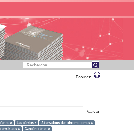
Ecoutez
Valider
éfense ×
Leucémies ×
Aberrations des chromosomes ×
 germinales ×
Cancérogènes ×