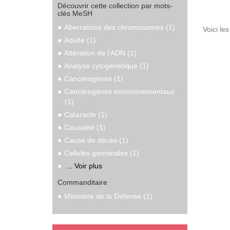
Découvrir cette collection par mots-
clés MeSH
Aberrations des chromosomes (1)
Voici le
Adulte (1)
Altération de l'ADN (1)
Analyse cytogénétique (1)
Cancérogènes (1)
Cancérogènes environnementaux
(1)
Cataracte (1)
Causalité (1)
Cause de décès (1)
Cellules germinales (1)
... Voir plus
Commanditaire
Ministère de la Défense (1)