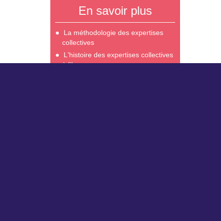
En savoir plus
La méthodologie des expertises
collectives
L'histoire des expertises collectives
à l'Inserm
Sites du DSO (département Science
Nos part
Ouverte) :
Servi
Insermbiblio
Délég
MeSH bilingue
Auver
HAL-Inserm
Photoscience
Science Open Service (SOS)
Institut nation