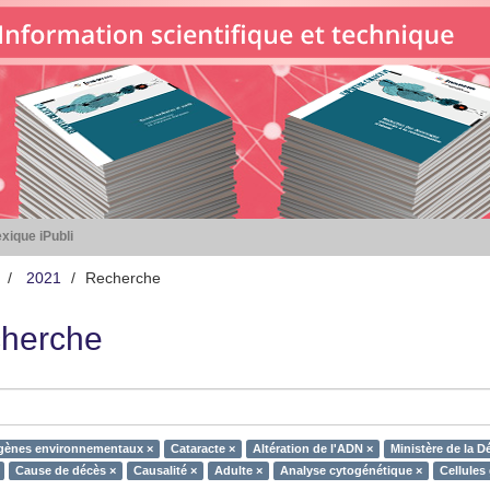
xique iPubli
2021
Recherche
herche
gènes environnementaux ×
Cataracte ×
Altération de l'ADN ×
Ministère de la D
Cause de décès ×
Causalité ×
Adulte ×
Analyse cytogénétique ×
Cellules