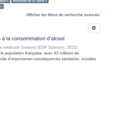
sque ×
Ministère de la Santé ×
 ×
Afficher les filtres de recherche avancée
à la consommation d’alcool
che médicale (Inserm)
(
EDP Sciences
,
2021
)
a population française, avec 43 millions de
lte d’importantes conséquences sanitaires, sociales