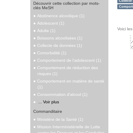
Collecte
Découvrir cette collection par mots-
Comporte
clés MeSH
Abstinence alcoolique (1)
Adolescent (1)
Voici le
Adulte (1)
Boissons alcoolisées (1)
Collecte de données (1)
Comorbidité (1)
Comportement de l'adolescent (1)
Comportement de réduction des
risques (1)
Comportement en matière de santé
(1)
Consommation d'alcool (1)
... Voir plus
Commanditaire
Ministère de la Santé (1)
Mission Interministérielle de Lutte
contre les Drogues et les Conduites