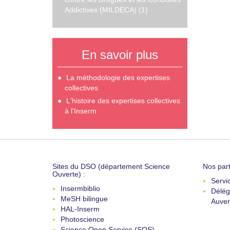
Addictives (MILDECA) (1)
En savoir plus
La méthodologie des expertises
collectives
L'histoire des expertises collectives
à l'Inserm
Sites du DSO (département Science
Nos part
Ouverte) :
Servi
Insermbiblio
Délég
MeSH bilingue
Auver
HAL-Inserm
Photoscience
Science Open Service (SOS)