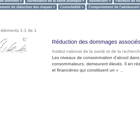
 de données ×
Surveillance de la santé publique ×
Adolescent ×
Facteurs de ri
ment de réduction des risques ×
Comorbidité ×
Comportement de l'adolescent
s éléments 1-1 de 1
Réduction des dommages associés 
Institut national de la santé et de la recher
Les niveaux de consommation d’alcool dans l
consommateurs, demeurent élevés. Il en résu
et financières qui constituent un « ...