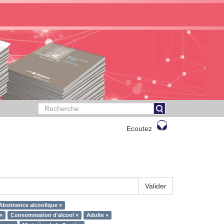
Ecoutez
Valider
Abstinence alcoolique ×
×
Consommation d'alcool ×
Adulte ×