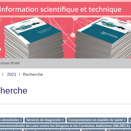
xique iPubli
2021
Recherche
herche
 alcoolisées ×
Services de diagnostic ×
Comportement en matière de santé ×
Interministérielle de Lutte contre les Drogues et les Conduites Addictives (MILDECA) 