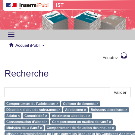
Toggle
navigation
Accueil iPubli
Ecoutez
Recherche
Valider
Comportement de l'adolescent ×
Collecte de données ×
Détection d'abus de substances ×
Adolescent ×
Boissons alcoolisées ×
Adulte ×
Comorbidité ×
Abstinence alcoolique ×
Consommation d'alcool ×
Comportement en matière de santé ×
Ministère de la Santé ×
Comportement de réduction des risques ×
Mission Interministérielle de Lutte contre les Drogues et les Conduites Addictiv