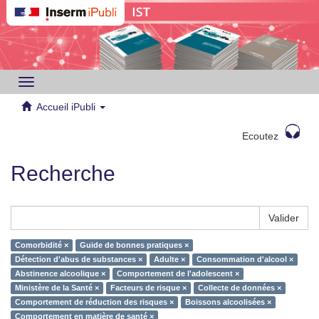
Toggle
navigation
Accueil iPubli
Ecoutez
Recherche
Valider
Comorbidité ×
Guide de bonnes pratiques ×
Détection d'abus de substances ×
Adulte ×
Consommation d'alcool ×
Abstinence alcoolique ×
Comportement de l'adolescent ×
Ministère de la Santé ×
Facteurs de risque ×
Collecte de données ×
Comportement de réduction des risques ×
Boissons alcoolisées ×
Comportement en matière de santé ×