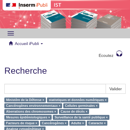
Toggle
navigation
Accueil iPubli
Ecoutez
Recherche
Valider
Ministère de la Défense ×
statistiques et données numériques ×
Cancérogènes environnementaux ×
Cellules germinales ×
Aberrations des chromosomes ×
Cause de décès ×
Mesures épidémiologiques ×
Surveillance de la santé publique ×
Facteurs de risque ×
Cancérogènes ×
Adulte ×
Cataracte ×
Analyse cytogénétique ×