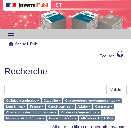
Toggle
navigation
Accueil iPubli
Ecoutez
Recherche
Valider
Cellules germinales ×
Causalité ×
Cancérogènes environnementaux ×
Leucémies ×
France ×
Cancérogènes ×
Adulte ×
Cataracte ×
Aberrations des chromosomes ×
Analyse cytogénétique ×
Ministère de la Défense ×
Cause de décès ×
Altération de l'ADN ×
Afficher les filtres de recherche avancée