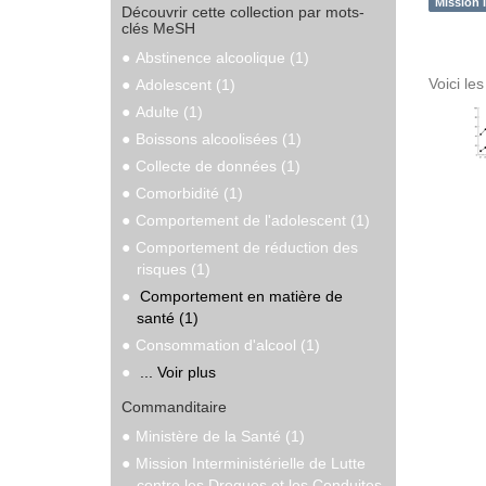
Mission 
Découvrir cette collection par mots-
clés MeSH
Abstinence alcoolique (1)
Voici le
Adolescent (1)
Adulte (1)
Boissons alcoolisées (1)
Collecte de données (1)
Comorbidité (1)
Comportement de l'adolescent (1)
Comportement de réduction des
risques (1)
Comportement en matière de
santé (1)
Consommation d'alcool (1)
... Voir plus
Commanditaire
Ministère de la Santé (1)
Mission Interministérielle de Lutte
contre les Drogues et les Conduites