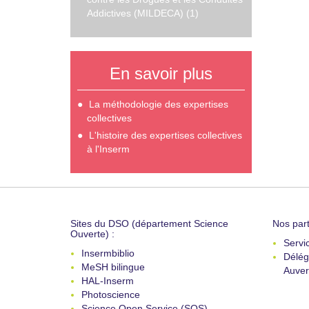
Addictives (MILDECA) (1)
En savoir plus
La méthodologie des expertises
collectives
L'histoire des expertises collectives
à l'Inserm
Sites du DSO (département Science
Nos part
Ouverte) :
Servi
Insermbiblio
Délég
MeSH bilingue
Auver
HAL-Inserm
Photoscience
Science Open Service (SOS)