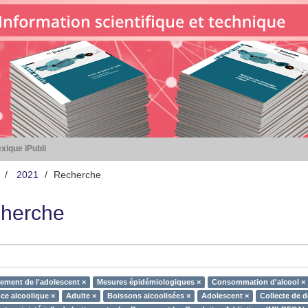
xique iPubli
2021
Recherche
herche
ment de l'adolescent ×
Mesures épidémiologiques ×
Consommation d'alcool ×
ce alcoolique ×
Adulte ×
Boissons alcoolisées ×
Adolescent ×
Collecte de 