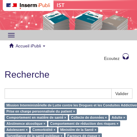
Toggle
navigation
Accueil iPubli
Ecoutez
Recherche
Valider
Mission Interministérielle de Lutte contre les Drogues et les Conduites Addictiv
Prise en charge personnalisée du patient ×
Comportement en matière de santé ×
Collecte de données ×
Adulte ×
Abstinence alcoolique ×
Comportement de réduction des risques ×
Adolescent ×
Comorbidité ×
Ministère de la Santé ×
Surveillance de la santé publique ×
Facteurs de risque ×