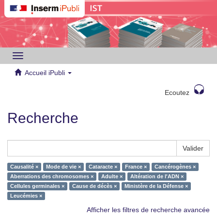
Toggle
navigation
Accueil iPubli
Ecoutez
Recherche
Valider
Causalité ×
Mode de vie ×
Cataracte ×
France ×
Cancérogènes ×
Aberrations des chromosomes ×
Adulte ×
Altération de l'ADN ×
Cellules germinales ×
Cause de décès ×
Ministère de la Défense ×
Leucémies ×
Afficher les filtres de recherche avancée