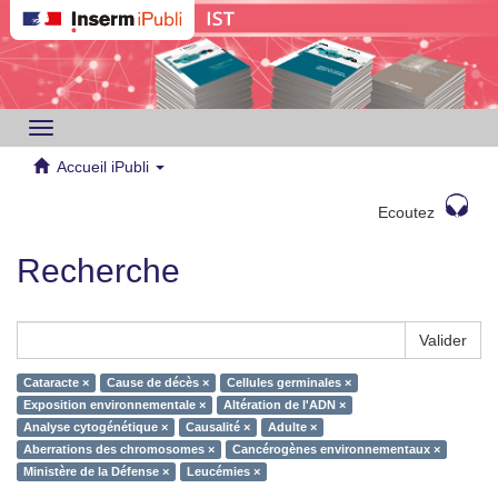
Toggle
navigation
Accueil iPubli
Ecoutez
Recherche
Valider
Cataracte ×
Cause de décès ×
Cellules germinales ×
Exposition environnementale ×
Altération de l'ADN ×
Analyse cytogénétique ×
Causalité ×
Adulte ×
Aberrations des chromosomes ×
Cancérogènes environnementaux ×
Ministère de la Défense ×
Leucémies ×