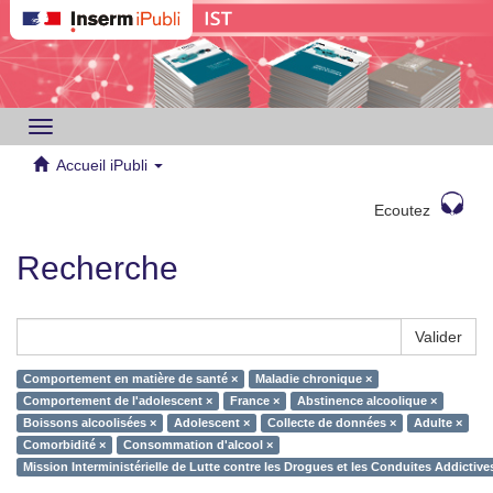
Toggle
navigation
Accueil iPubli
Ecoutez
Recherche
Valider
Comportement en matière de santé ×
Maladie chronique ×
Comportement de l'adolescent ×
France ×
Abstinence alcoolique ×
Boissons alcoolisées ×
Adolescent ×
Collecte de données ×
Adulte ×
Comorbidité ×
Consommation d'alcool ×
Mission Interministérielle de Lutte contre les Drogues et les Conduites Addictiv