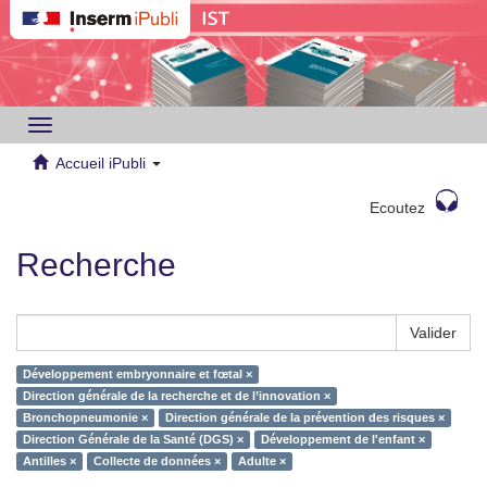
Toggle
navigation
Accueil iPubli
Ecoutez
Recherche
Valider
Développement embryonnaire et fœtal ×
Direction générale de la recherche et de l’innovation ×
Bronchopneumonie ×
Direction générale de la prévention des risques ×
Direction Générale de la Santé (DGS) ×
Développement de l'enfant ×
Antilles ×
Collecte de données ×
Adulte ×