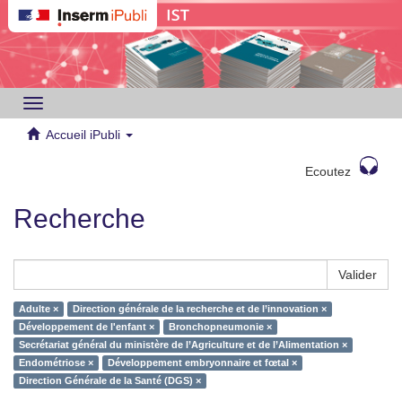
Toggle
navigation
Accueil iPubli
Ecoutez
Recherche
Valider
Adulte ×
Direction générale de la recherche et de l’innovation ×
Développement de l'enfant ×
Bronchopneumonie ×
Secrétariat général du ministère de l’Agriculture et de l’Alimentation ×
Endométriose ×
Développement embryonnaire et fœtal ×
Direction Générale de la Santé (DGS) ×