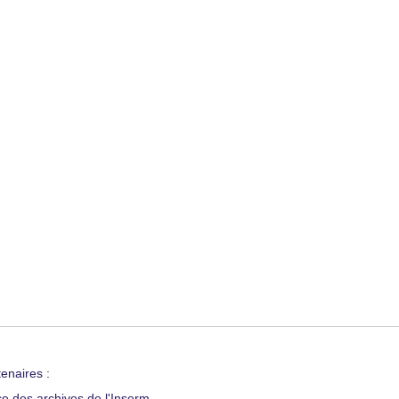
enaires :
ce des archives de l'Inserm