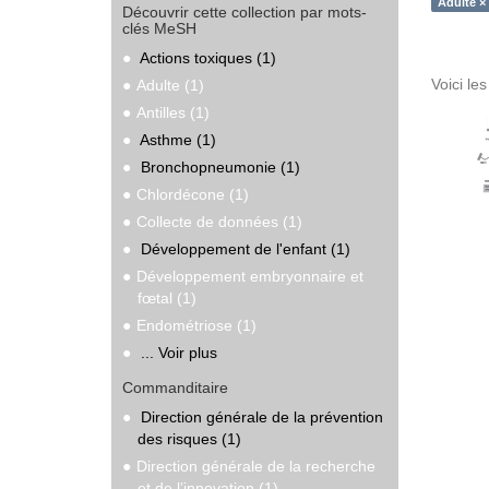
Adulte ×
Découvrir cette collection par mots-
clés MeSH
Actions toxiques (1)
Voici le
Adulte (1)
Antilles (1)
Asthme (1)
Bronchopneumonie (1)
Chlordécone (1)
Collecte de données (1)
Développement de l'enfant (1)
Développement embryonnaire et
fœtal (1)
Endométriose (1)
... Voir plus
Commanditaire
Direction générale de la prévention
des risques (1)
Direction générale de la recherche
et de l’innovation (1)