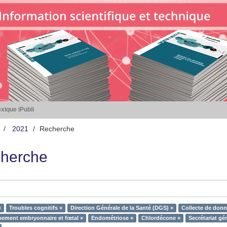
xique iPubli
2021
Recherche
herche
×
Troubles cognitifs ×
Direction Générale de la Santé (DGS) ×
Collecte de donn
ement embryonnaire et fœtal ×
Endométriose ×
Chlordécone ×
Secrétariat gén