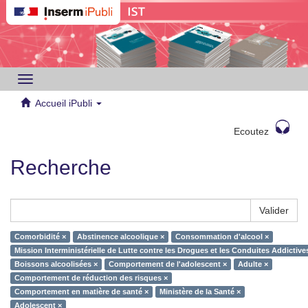
Toggle
navigation
Accueil iPubli
Ecoutez
Recherche
Valider
Comorbidité ×
Abstinence alcoolique ×
Consommation d'alcool ×
Mission Interministérielle de Lutte contre les Drogues et les Conduites Addictiv
Boissons alcoolisées ×
Comportement de l'adolescent ×
Adulte ×
Comportement de réduction des risques ×
Comportement en matière de santé ×
Ministère de la Santé ×
Adolescent ×