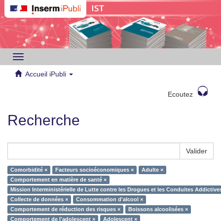
Toggle
navigation
Accueil iPubli
Ecoutez
Recherche
Valider
Comorbidité ×
Facteurs socioéconomiques ×
Adulte ×
Comportement en matière de santé ×
Mission Interministérielle de Lutte contre les Drogues et les Conduites Addictiv
Collecte de données ×
Consommation d'alcool ×
Comportement de réduction des risques ×
Boissons alcoolisées ×
Comportement de l'adolescent ×
Adolescent ×