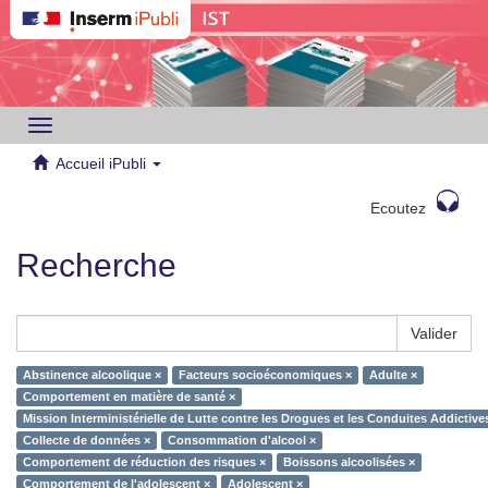
Toggle
navigation
Accueil iPubli
Ecoutez
Recherche
Valider
Abstinence alcoolique ×
Facteurs socioéconomiques ×
Adulte ×
Comportement en matière de santé ×
Mission Interministérielle de Lutte contre les Drogues et les Conduites Addictiv
Collecte de données ×
Consommation d'alcool ×
Comportement de réduction des risques ×
Boissons alcoolisées ×
Comportement de l'adolescent ×
Adolescent ×