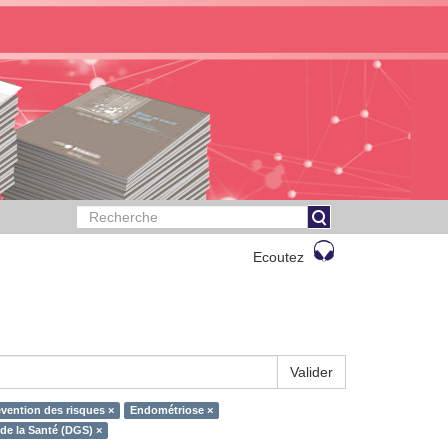
Ecoutez
Valider
évention des risques ×
Endométriose ×
de la Santé (DGS) ×