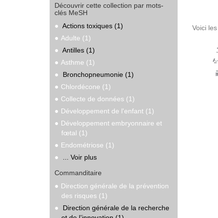
Découvrir cette collection par mots-
clés MeSH
Actions toxiques (1)
Voici le
Adulte (1)
Antilles (1)
Asthme (1)
Bronchopneumonie (1)
Chlordécone (1)
Collecte de données (1)
Développement de l'enfant (1)
Développement embryonnaire et
fœtal (1)
Endométriose (1)
... Voir plus
Commanditaire
Direction générale de la prévention
des risques (1)
Direction générale de la recherche
et de l’innovation (1)