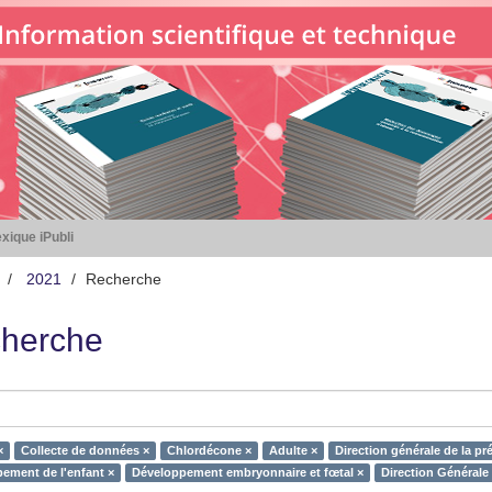
xique iPubli
2021
Recherche
herche
×
Collecte de données ×
Chlordécone ×
Adulte ×
Direction générale de la pr
ement de l'enfant ×
Développement embryonnaire et fœtal ×
Direction Générale 