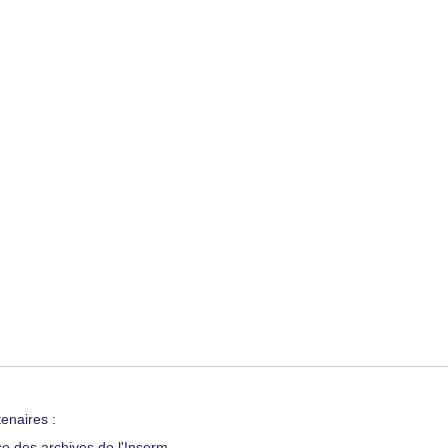
enaires :
ce des archives de l'Inserm