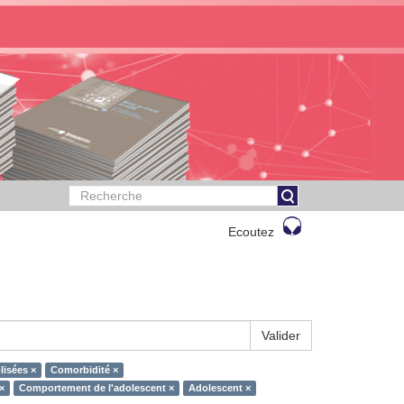
Ecoutez
Valider
lisées ×
Comorbidité ×
×
Comportement de l'adolescent ×
Adolescent ×