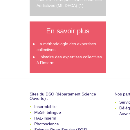
Addictives (MILDECA) (1)
En savoir plus
La méthodologie des expertises
collectives
L'histoire des expertises collectives
à l'Inserm
Sites du DSO (département Science
Nos part
Ouverte) :
Servi
Insermbiblio
Délég
MeSH bilingue
Auver
HAL-Inserm
Photoscience
Science Open Service (SOS)