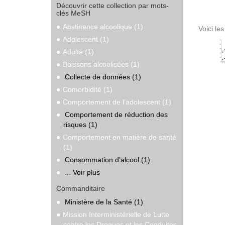
Découvrir cette collection par mots-
clés MeSH
Abstinence alcoolique (1)
Voici le
Adolescent (1)
Adulte (1)
Boissons alcoolisées (1)
Collecte de données (1)
Comorbidité (1)
Comportement de l'adolescent (1)
Comportement de réduction des
risques (1)
Comportement en matière de santé
(1)
Consommation d'alcool (1)
... Voir plus
Commanditaire
Ministère de la Santé (1)
Mission Interministérielle de Lutte
contre les Drogues et les Conduites