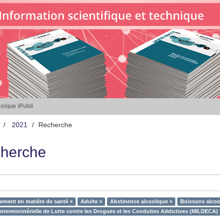
xique iPubli
2021
Recherche
herche
ment en matière de santé ×
Adulte ×
Abstinence alcoolique ×
Boissons alcoo
Interministérielle de Lutte contre les Drogues et les Conduites Addictives (MILDECA) 