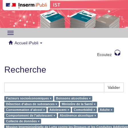
Toggle
navigation
Accueil iPubli
Ecoutez
Recherche
Valider
Facteurs socioéconomiques ×
Boissons alcoolisées ×
Détection d'abus de substances ×
Ministère de la Santé ×
Consommation d'alcool ×
Adolescent ×
Comorbidité ×
Adulte ×
Comportement de l'adolescent ×
Abstinence alcoolique ×
Collecte de données ×
Mission Interministérielle de Lutte contre les Drogues et les Conduites Addictiv