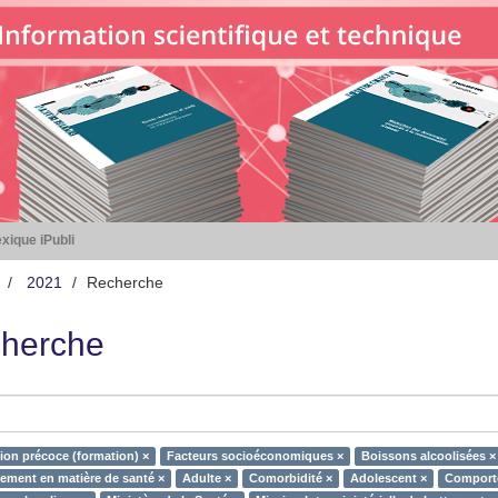
xique iPubli
2021
Recherche
herche
tion précoce (formation) ×
Facteurs socioéconomiques ×
Boissons alcoolisées ×
ment en matière de santé ×
Adulte ×
Comorbidité ×
Adolescent ×
Comporte