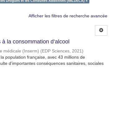
e les Drogues et les Conduites Addictives (MILDECA) ×
Afficher les filtres de recherche avancée
à la consommation d’alcool
che médicale (Inserm)
(
EDP Sciences
,
2021
)
a population française, avec 43 millions de
lte d’importantes conséquences sanitaires, sociales