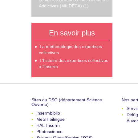
Addictives (MILDECA) (1)
En savoir plus
La méthodologie des expertises
collectives
L'histoire des expertises collectives
à l'Inserm
Sites du DSO (département Science
Nos part
Ouverte) :
Servi
Insermbiblio
Délég
MeSH bilingue
Auver
HAL-Inserm
Photoscience
Science Open Service (SOS)