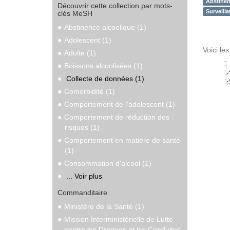
Abstinen
Découvrir cette collection par mots-
Surveilla
clés MeSH
Abstinence alcoolique (1)
Adolescent (1)
Voici le
Adulte (1)
Boissons alcoolisées (1)
Collecte de données (1)
Comorbidité (1)
Comportement de l'adolescent (1)
Comportement de réduction des
risques (1)
Comportement en matière de santé
(1)
Consommation d'alcool (1)
... Voir plus
Commanditaire
Ministère de la Santé (1)
Mission Interministérielle de Lutte
contre les Drogues et les Conduites