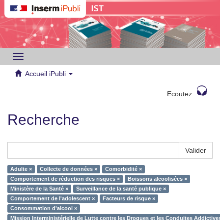
Toggle
navigation
Accueil iPubli
Ecoutez
Recherche
Valider
Adulte ×
Collecte de données ×
Comorbidité ×
Comportement de réduction des risques ×
Boissons alcoolisées ×
Ministère de la Santé ×
Surveillance de la santé publique ×
Comportement de l'adolescent ×
Facteurs de risque ×
Consommation d'alcool ×
Mission Interministérielle de Lutte contre les Drogues et les Conduites Addictiv