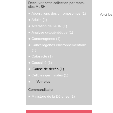
Découvrir cette collection par mots-
clés MeSH
Aberrations des chromosomes (1)
Voici le
Adulte (1)
Altération de l'ADN (1)
Analyse cytogénétique (1)
Cancérogènes (1)
Cancérogènes environnementaux
(1)
Cataracte (1)
Causalité (1)
Cause de décès (1)
Cellules germinales (1)
... Voir plus
Commanditaire
Ministère de la Défense (1)