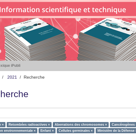
xique iPubli
2021
Recherche
herche
e ×
Retombées radioactives ×
Aberrations des chromosomes ×
Cancérogènes 
on environnementale ×
Enfant ×
Cellules germinales ×
Ministère de la Défense 