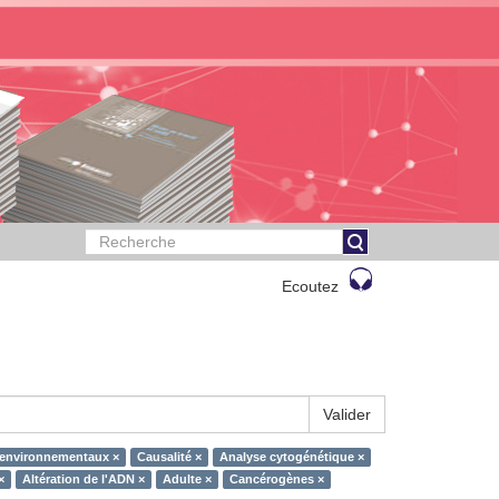
Ecoutez
Valider
environnementaux ×
Causalité ×
Analyse cytogénétique ×
×
Altération de l'ADN ×
Adulte ×
Cancérogènes ×