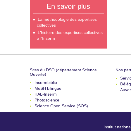
En savoir plus
La méthodologie des expertises
collectives
L'histoire des expertises collectives
à l'Inserm
Sites du DSO (département Science
Nos part
Ouverte) :
Servi
Insermbiblio
Délég
MeSH bilingue
Auver
HAL-Inserm
Photoscience
Science Open Service (SOS)
Institut nation