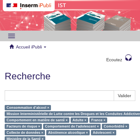
Toggle
navigation
Accueil iPubli
Ecoutez
Recherche
Valider
Consommation d'alcool ×
Mission Interministérielle de Lutte contre les Drogues et les Conduites Addictiv
Comportement en matière de santé ×
Adulte ×
France ×
Facteurs de risque ×
Comportement de l'adolescent ×
Comorbidité ×
Collecte de données ×
Abstinence alcoolique ×
Adolescent ×
Ministère de la Santé ×