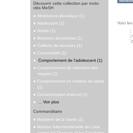
Adolesce
Découvrir cette collection par mots-
clés MeSH
Abstinence alcoolique (1)
Voici le
Adolescent (1)
Adulte (1)
Boissons alcoolisées (1)
Collecte de données (1)
Comorbidité (1)
Comportement de l'adolescent (1)
Comportement de réduction des
risques (1)
Comportement en matière de santé
(1)
Consommation d'alcool (1)
... Voir plus
Commanditaire
Ministère de la Santé (1)
Mission Interministérielle de Lutte
contre les Drogues et les Conduites