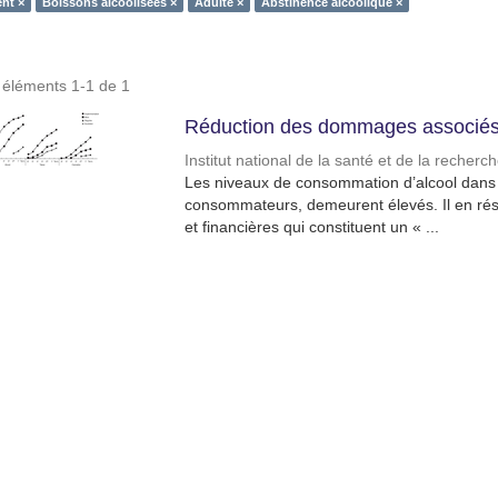
nt ×
Boissons alcoolisées ×
Adulte ×
Abstinence alcoolique ×
s éléments 1-1 de 1
Réduction des dommages associés 
Institut national de la santé et de la recher
Les niveaux de consommation d’alcool dans l
consommateurs, demeurent élevés. Il en résu
et financières qui constituent un « ...