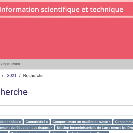
xique iPubli
2021
Recherche
herche
 de données ×
Comorbidité ×
Comportement en matière de santé ×
Consommati
ment de réduction des risques ×
Mission Interministérielle de Lutte contre les D