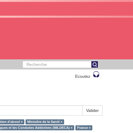
Ecoutez
Valider
on d'alcool ×
Ministère de la Santé ×
rogues et les Conduites Addictives (MILDECA) ×
France ×