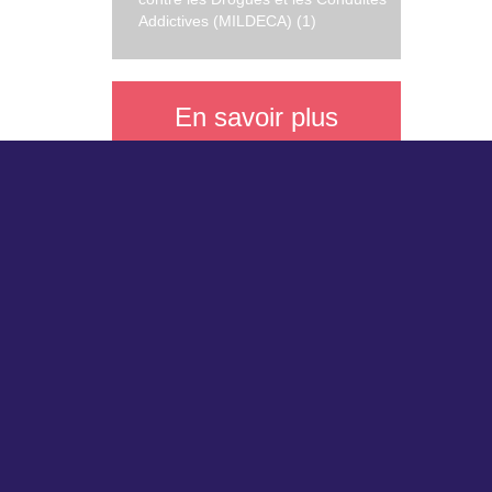
Addictives (MILDECA) (1)
En savoir plus
La méthodologie des expertises
collectives
L'histoire des expertises collectives
à l'Inserm
Sites du DSO (département Science
Nos part
Ouverte) :
Servi
Insermbiblio
Délég
MeSH bilingue
Auver
HAL-Inserm
Photoscience
Science Open Service (SOS)