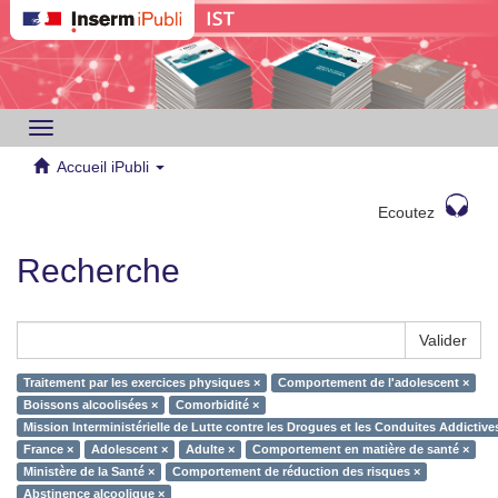
Toggle
navigation
Accueil iPubli
Ecoutez
Recherche
Valider
Traitement par les exercices physiques ×
Comportement de l'adolescent ×
Boissons alcoolisées ×
Comorbidité ×
Mission Interministérielle de Lutte contre les Drogues et les Conduites Addictiv
France ×
Adolescent ×
Adulte ×
Comportement en matière de santé ×
Ministère de la Santé ×
Comportement de réduction des risques ×
Abstinence alcoolique ×