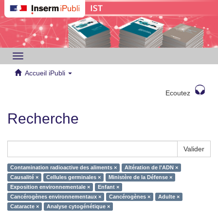
Toggle
navigation
Accueil iPubli
Ecoutez
Recherche
Valider
Contamination radioactive des aliments ×
Altération de l'ADN ×
Causalité ×
Cellules germinales ×
Ministère de la Défense ×
Exposition environnementale ×
Enfant ×
Cancérogènes environnementaux ×
Cancérogènes ×
Adulte ×
Cataracte ×
Analyse cytogénétique ×