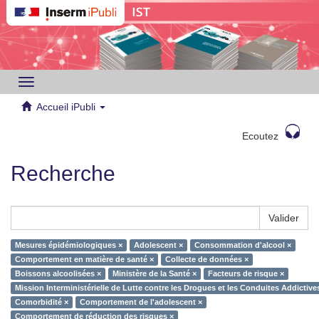
Toggle
navigation
Accueil iPubli
Ecoutez
Recherche
Valider
Mesures épidémiologiques ×
Adolescent ×
Consommation d'alcool ×
Comportement en matière de santé ×
Collecte de données ×
Boissons alcoolisées ×
Ministère de la Santé ×
Facteurs de risque ×
Mission Interministérielle de Lutte contre les Drogues et les Conduites Addictiv
Comorbidité ×
Comportement de l'adolescent ×
Comportement de réduction des risques ×