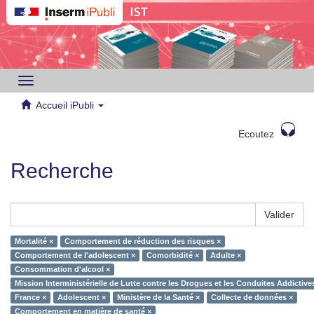
Toggle
navigation
Accueil iPubli
Ecoutez
Recherche
Valider
Mortalité ×
Comportement de réduction des risques ×
Comportement de l'adolescent ×
Comorbidité ×
Adulte ×
Consommation d'alcool ×
Mission Interministérielle de Lutte contre les Drogues et les Conduites Addictiv
France ×
Adolescent ×
Ministère de la Santé ×
Collecte de données ×
Comportement en matière de santé ×