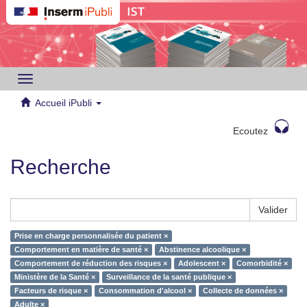
Toggle
navigation
Accueil iPubli
Ecoutez
Recherche
Valider
Prise en charge personnalisée du patient ×
Comportement en matière de santé ×
Abstinence alcoolique ×
Comportement de réduction des risques ×
Adolescent ×
Comorbidité ×
Ministère de la Santé ×
Surveillance de la santé publique ×
Facteurs de risque ×
Consommation d'alcool ×
Collecte de données ×
Adulte ×