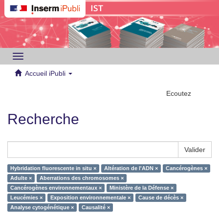
Toggle
navigation
Accueil iPubli
Ecoutez
Recherche
Valider
Hybridation fluorescente in situ ×
Altération de l'ADN ×
Cancérogènes ×
Adulte ×
Aberrations des chromosomes ×
Cancérogènes environnementaux ×
Ministère de la Défense ×
Leucémies ×
Exposition environnementale ×
Cause de décès ×
Analyse cytogénétique ×
Causalité ×