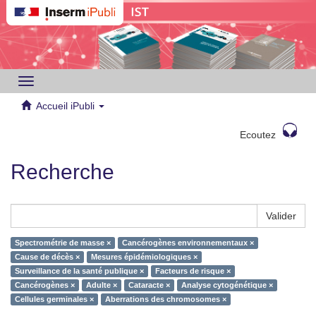
Toggle
navigation
Accueil iPubli
Ecoutez
Recherche
Valider
Spectrométrie de masse ×
Cancérogènes environnementaux ×
Cause de décès ×
Mesures épidémiologiques ×
Surveillance de la santé publique ×
Facteurs de risque ×
Cancérogènes ×
Adulte ×
Cataracte ×
Analyse cytogénétique ×
Cellules germinales ×
Aberrations des chromosomes ×